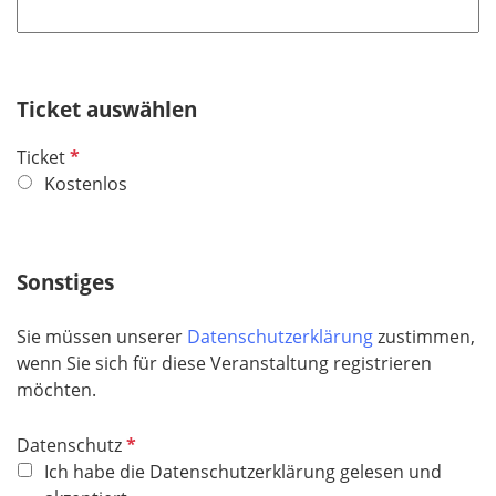
h
l
t
d
f
e
Ticket auswählen
l
d
P
Ticket
f
Kostenlos
l
i
c
Sonstiges
h
t
Sie müssen unserer
Datenschutzerklärung
zustimmen,
f
wenn Sie sich für diese Veranstaltung registrieren
e
möchten.
l
d
P
Datenschutz
f
Ich habe die Datenschutzerklärung gelesen und