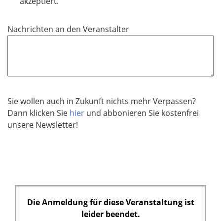
l
akzeptiert.
i
c
Nachrichten an den Veranstalter
h
t
f
e
l
d
Sie wollen auch in Zukunft nichts mehr Verpassen?
Dann klicken Sie
hier
und abbonieren Sie kostenfrei
unsere Newsletter!
Die Anmeldung für diese Veranstaltung ist
leider beendet.