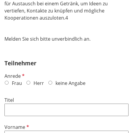
für Austausch bei einem Getränk, um Ideen zu
vertiefen, Kontakte zu knüpfen und mögliche
Kooperationen auszuloten.4
Melden Sie sich bitte unverbindlich an.
Teilnehmer
P
Anrede
f
Frau
Herr
keine Angabe
l
i
Titel
c
h
t
f
P
Vorname
e