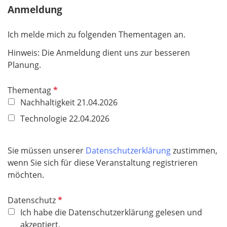
Anmeldung
l
d
Ich melde mich zu folgenden Thementagen an.
Hinweis: Die Anmeldung dient uns zur besseren
Planung.
P
Thementag
f
Nachhaltigkeit 21.04.2026
l
Technologie 22.04.2026
i
c
h
Sie müssen unserer
Datenschutzerklärung
zustimmen,
t
wenn Sie sich für diese Veranstaltung registrieren
f
möchten.
e
l
P
Datenschutz
d
f
Ich habe die Datenschutzerklärung gelesen und
l
akzeptiert.