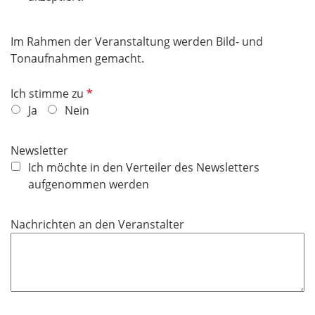
i
c
Im Rahmen der Veranstaltung werden Bild- und
h
Tonaufnahmen gemacht.
t
f
P
Ich stimme zu
e
f
Ja
Nein
l
l
d
i
Newsletter
c
Ich möchte in den Verteiler des Newsletters
h
aufgenommen werden
t
f
Nachrichten an den Veranstalter
e
l
d