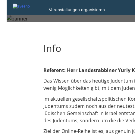
Veranstaltungen organisieren
Mittwoch, 12. Nov. 2025 von 19:30 bis 
Info
Referent: Herr Landesrabbiner Yuri
Das Wissen über das heutige Judentum 
wenig Möglichkeiten gibt, mit dem Jud
Im aktuellen gesellschaftspolitischen Ko
Judentums zudem noch aus der neutestame
jüdischen Gemeinschaft in Israel entsta
des Judentums, sondern um die die Ver
Ziel der Online-Reihe ist es, aus genui