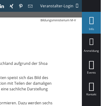
Veranstalter-Login
Bildungsministerium M-V
a
Info
u
s
g
e
w
ä
Anmeldung
h
l
t
tschland aufgrund der Shoa
Events
ten speist sich das Bild des
tion mit Teilen der damaligen
 eine sachliche Darstellung
Kontakt
informieren. Dazu werden sechs