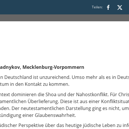
Teilen:
21:00
y Kadnykov, Mecklenburg-Vorpommern
in Deutschland ist unzureichend. Umso mehr als es in Deu
entum in den Kontakt zu kommen.
ntext dominieren die Shoa und der Nahostkonflikt. Für Chris
ntlichen Überlieferung. Diese ist aus einer Konfliktsitua
nden. Der neutestamentlichen Darstellung ging es nicht, um
kündigung einer Glaubenswahrheit.
n jüdischer Perspektive über das heutige jüdische Leben zu 