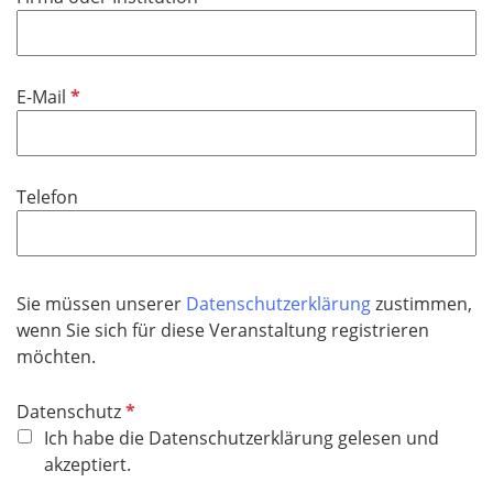
c
e
f
h
l
l
t
d
i
f
P
E-Mail
c
e
f
h
l
l
t
d
i
f
Telefon
c
e
h
l
t
d
f
Sie müssen unserer
Datenschutzerklärung
zustimmen,
e
wenn Sie sich für diese Veranstaltung registrieren
l
möchten.
d
P
Datenschutz
f
Ich habe die Datenschutzerklärung gelesen und
l
akzeptiert.
i