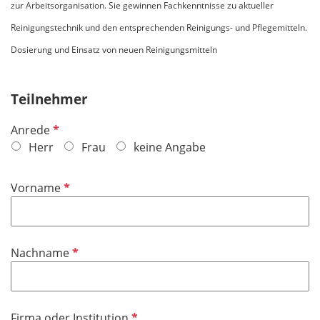
zur Arbeitsorganisation. Sie gewinnen Fachkenntnisse zu aktueller
Reinigungstechnik und den entsprechenden Reinigungs- und Pflegemitteln.
Dosierung und Einsatz von neuen Reinigungsmitteln
Teilnehmer
P
Anrede
f
Herr
Frau
keine Angabe
l
i
P
Vorname
c
f
h
l
t
i
f
P
Nachname
c
e
f
h
l
l
t
d
i
f
P
Firma oder Institution