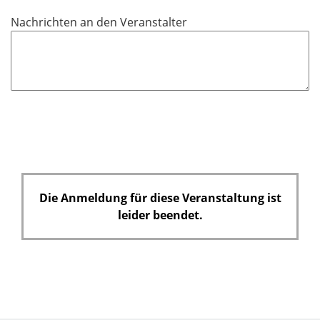
c
Nachrichten an den Veranstalter
h
t
f
e
l
d
Die Anmeldung für diese Veranstaltung ist
leider beendet.