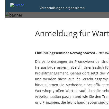
Veranstaltungen organisieren
Montag, 12. Okt. 2026 von 09:00 bis 17
Anmeldung für Warte
Einführungsseminar
Getting Started – Der W
Die Anforderungen an Promovierende sind h
Herausforderungen mit sich. Unerlässlich fü
Projektmanagement. Genau dort setzt der W
und wenden diese auf Ihr Forschungsproje
hinaus lernen Sie Methoden eines effizient
Workshop großen Wert darauf, dass Sie sehr
Arbeitssituation passen und wie Sie den Tra
und Prinzipien, die leicht handhabbar sind u