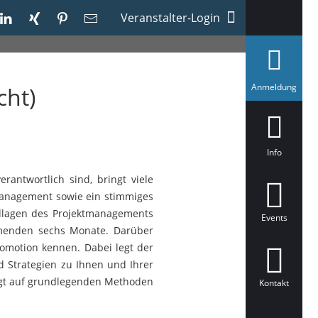
Veranstalter-Login
a
Anmeldung
cht)
u
s
g
e
w
ä
Info
h
l
antwortlich sind, bringt viele
t
tmanagement sowie ein stimmiges
ndlagen des Projektmanagements
Events
mmenden sechs Monate. Darüber
romotion kennen. Dabei legt der
d Strategien zu Ihnen und Ihrer
liegt auf grundlegenden Methoden
Kontakt