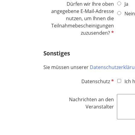
d
Dürfen wir Ihre oben
Ja
l
angegebene E-Mail-Adresse
Nein
i
nutzen, um Ihnen die
c
Teilnahmebescheinigungen
h
P
zuzusenden?
t
f
f
l
e
Sonstiges
i
l
c
d
Sie müssen unserer
Datenschutzerklär
h
t
P
Datenschutz
Ich 
f
f
e
l
l
Nachrichten an den
i
d
Veranstalter
c
h
t
f