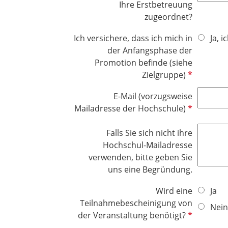
i
Ihre Erstbetreuung
f
d
c
zugeordnet?
e
h
l
Ich versichere, dass ich mich in
Ja, 
t
d
der Anfangsphase der
f
Promotion befinde (siehe
e
P
Zielgruppe)
l
f
d
E-Mail (vorzugsweise
l
P
Mailadresse der Hochschule)
i
f
c
l
Falls Sie sich nicht ihre
h
i
Hochschul-Mailadresse
t
c
verwenden, bitte geben Sie
f
h
uns eine Begründung.
e
t
l
Wird eine
Ja
f
d
Teilnahmebescheinigung von
e
Nein
P
der Veranstaltung benötigt?
l
f