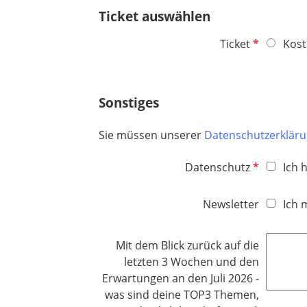
t
Ticket auswählen
f
e
P
Ticket
Kost
l
f
d
l
i
Sonstiges
c
h
Sie müssen unserer
Datenschutzerklär
t
f
P
Datenschutz
Ich 
e
f
l
l
Newsletter
Ich 
d
i
c
Mit dem Blick zurück auf die
h
letzten 3 Wochen und den
t
Erwartungen an den Juli 2026 -
f
was sind deine TOP3 Themen,
e