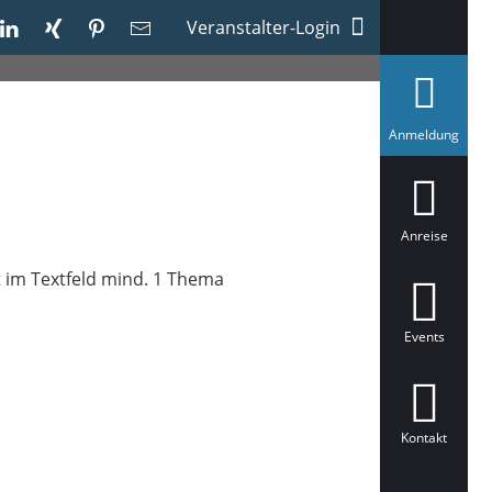
Veranstalter-Login
a
Anmeldung
u
s
g
e
w
ä
Anreise
h
l
t im Textfeld mind. 1 Thema
t
Events
Kontakt