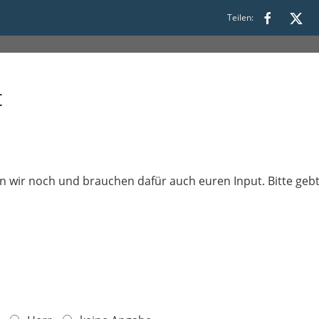
7:00 bis 19:00
Teilen:
t
en wir noch und brauchen dafür auch euren Input. Bitte geb