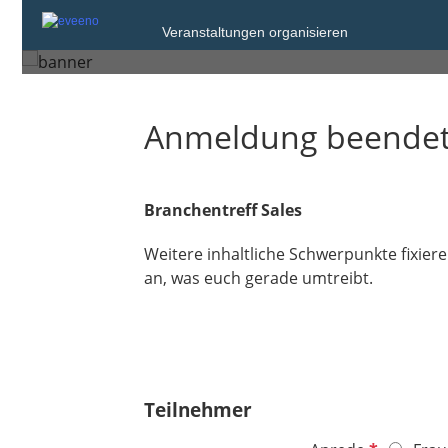
Dienstag, 30. Jun. 2026 von 1
Veranstaltungen organisieren
Leipzig
Anmeldung beende
Branchentreff Sales
Weitere inhaltliche Schwerpunkte fixier
an, was euch gerade umtreibt.
Teilnehmer