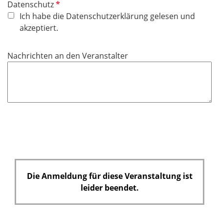
P
Datenschutz
f
Ich habe die Datenschutzerklärung gelesen und
l
akzeptiert.
i
c
Nachrichten an den Veranstalter
h
t
f
e
l
d
Die Anmeldung für diese Veranstaltung ist
leider beendet.