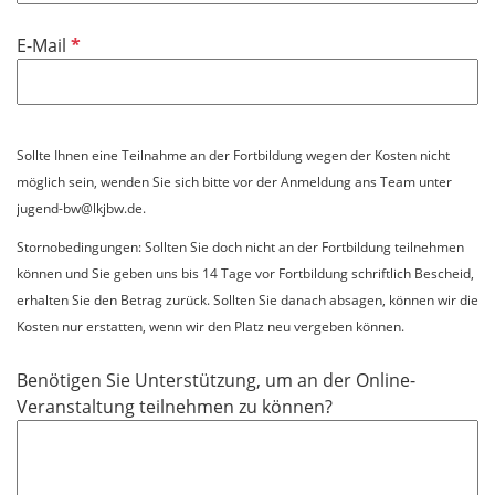
i
P
E-Mail
c
f
h
l
t
i
f
c
e
Sollte Ihnen eine Teilnahme an der Fortbildung wegen der Kosten nicht
h
l
möglich sein, wenden Sie sich bitte vor der Anmeldung ans Team unter
t
d
jugend-bw@lkjbw.de.
f
Stornobedingungen: Sollten Sie doch nicht an der Fortbildung teilnehmen
e
können und Sie geben uns bis 14 Tage vor Fortbildung schriftlich Bescheid,
l
erhalten Sie den Betrag zurück. Sollten Sie danach absagen, können wir die
d
Kosten nur erstatten, wenn wir den Platz neu vergeben können.
Benötigen Sie Unterstützung, um an der Online-
Veranstaltung teilnehmen zu können?