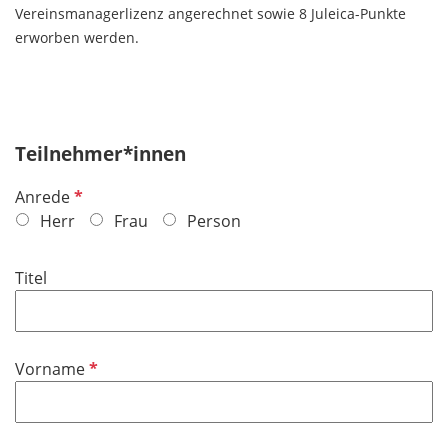
Vereinsmanagerlizenz angerechnet sowie
8 Juleica-Punkte
erworben werden.
Teilnehmer*innen
P
Anrede
f
Herr
Frau
Person
l
i
Titel
c
h
t
f
P
Vorname
e
f
l
l
d
i