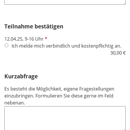
Teilnahme bestätigen
P
12.04.25, 9-16 Uhr
f
Ich melde mich verbindlich und kostenpflichtig an.
l
30,00 €
i
c
h
Kurzabfrage
t
f
Es besteht die Möglichkeit, eigene Fragestellungen
e
einzubringen. Formulieren Sie diese gerne im Feld
l
nebenan.
d