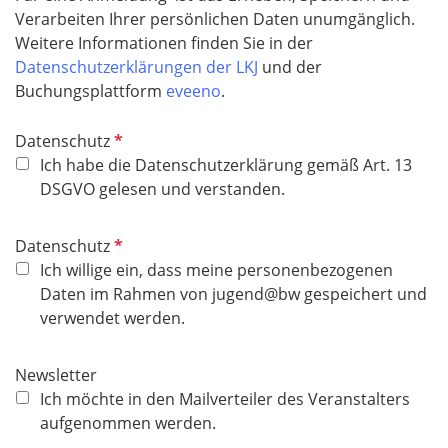
l
Verarbeiten Ihrer persönlichen Daten unumgänglich.
d
Weitere Informationen finden Sie in der
Datenschutzerklärungen der LKJ
und der
Buchungsplattform
eveeno
.
P
Datenschutz
f
Ich habe die Datenschutzerklärung gemäß Art. 13
l
DSGVO gelesen und verstanden.
i
c
P
Datenschutz
h
f
Ich willige ein, dass meine personenbezogenen
t
l
Daten im Rahmen von jugend@bw gespeichert und
f
i
verwendet werden.
e
c
l
h
Newsletter
d
t
Ich möchte in den Mailverteiler des Veranstalters
f
aufgenommen werden.
e