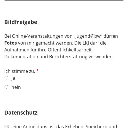
Bildfreigabe
Bei Online-Veranstaltungen von „jugend@bw“ dürfen
Fotos
von mir gemacht werden. Die LKJ darf
die
Aufnahmen für ihre Öffentlichkeitsarbeit,
Dokumentation und Berichterstattung verwenden.
P
Ich stimme zu.
f
ja
l
nein
i
c
h
Datenschutz
t
f
e
Für eine Anmeldung ist das Erheben, Speichern und