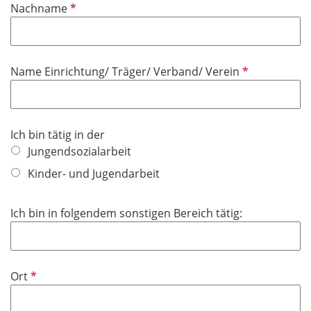
P
Nachname
c
f
h
l
t
i
f
P
Name Einrichtung/ Träger/ Verband/ Verein
c
e
f
h
l
l
t
d
i
f
Ich bin tätig in der
c
e
Jungendsozialarbeit
h
l
t
Kinder- und Jugendarbeit
d
f
e
Ich bin in folgendem sonstigen Bereich tätig:
l
d
P
Ort
f
l