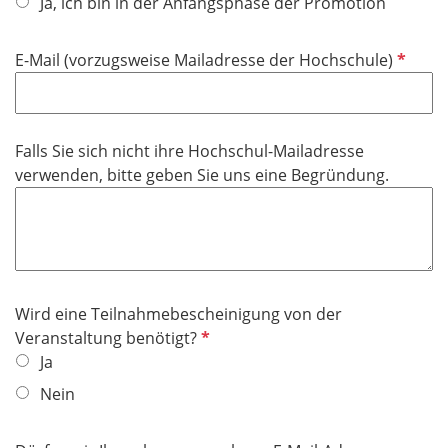
f
Ja, ich bin in der Anfangsphase der Promotion
l
i
P
E-Mail (vorzugsweise Mailadresse der Hochschule)
c
f
h
l
t
i
f
Falls Sie sich nicht ihre Hochschul-Mailadresse
c
e
verwenden, bitte geben Sie uns eine Begründung.
h
l
t
d
f
e
l
d
Wird eine Teilnahmebescheinigung von der
P
Veranstaltung benötigt?
f
Ja
l
Nein
i
c