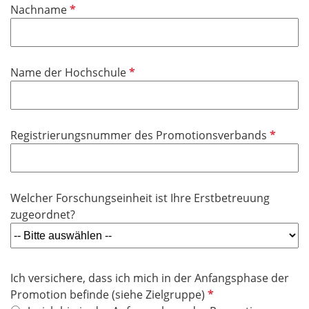
P
Nachname
c
f
h
l
t
i
f
P
Name der Hochschule
c
e
f
h
l
l
t
d
i
f
P
Registrierungsnummer des Promotionsverbands
c
e
f
h
l
l
t
d
i
f
Welcher Forschungseinheit ist Ihre Erstbetreuung
c
e
zugeordnet?
h
l
t
d
f
e
Ich versichere, dass ich mich in der Anfangsphase der
l
P
Promotion befinde (siehe Zielgruppe)
d