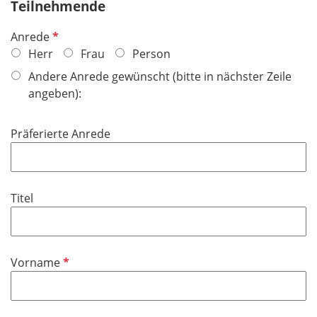
Teilnehmende
P
Anrede
f
Herr
Frau
Person
l
Andere Anrede gewünscht (bitte in nächster Zeile
i
angeben):
c
h
Präferierte Anrede
t
f
e
l
Titel
d
P
Vorname
f
l
i