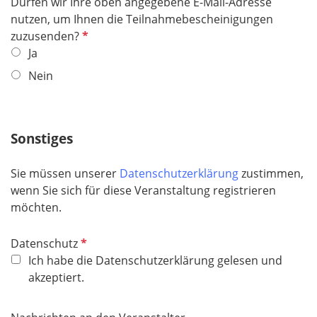
Dürfen wir Ihre oben angegebene E-Mail-Adresse
h
nutzen, um Ihnen die Teilnahmebescheinigungen
t
P
zuzusenden?
f
f
Ja
e
l
l
Nein
i
d
c
h
Sonstiges
t
f
e
Sie müssen unserer
Datenschutzerklärung
zustimmen,
l
wenn Sie sich für diese Veranstaltung registrieren
d
möchten.
P
Datenschutz
f
Ich habe die Datenschutzerklärung gelesen und
l
akzeptiert.
i
c