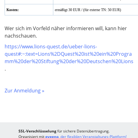
Kosten:
ermäßigt 30 EUR / (für externe TN: 50 EUR)
Wer sich im Vorfeld näher informieren will, kann hier
nachschauen.
https://www.lions-quest.de/ueber-lions-
quest#:~:text=Lions%2DQuest%20ist%20ein%20Progra
mm%20der%20Stiftung%20der%20Deutschen%20Lions
.
Zur Anmeldung »
SSL-Verschlüsselung
für sichere Datenübertragung.
Organisiert mit
eveeno
, der flexiblen Veranstaltungs-Plattform!