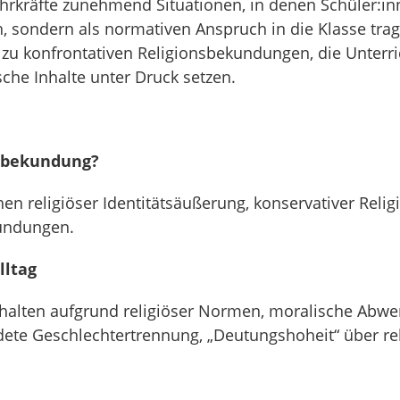
hrkräfte zunehmend Situationen, in denen Schüler:in
, sondern als normativen Anspruch in die Klasse trag
 zu konfrontativen Religionsbekundungen, die Unterri
che Inhalte unter Druck setzen.
nsbekundung?
 religiöser Identitätsäußerung, konservativer Relig
kundungen.
lltag
nhalten aufgrund religiöser Normen, moralische Abw
dete Geschlechtertrennung, „Deutungshoheit“ über rel