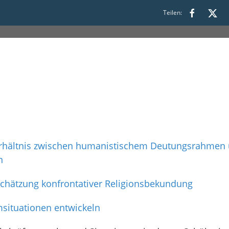
00 bis 19:00
Teilen:
erhältnis zwischen humanistischem Deutungsrahmen 
n
schätzung konfrontativer Religionsbekundung
situationen entwickeln