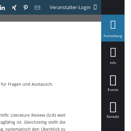
Veranstalter-Login
a
Anmeldung
u
s
g
e
w
ä
Info
h
l
t
 für Fragen und Austausch.
Events
fic Literature Review (SLR) weit
Kontakt
fähig ist. Gleichzeitig stellt die
g, systematisch den Überblick zu