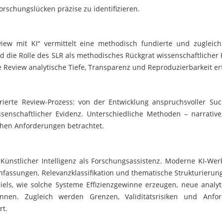
orschungslücken präzise zu identifizieren.
eview mit KI“ vermittelt eine methodisch fundierte und zugleich
d die Rolle des SLR als methodisches Rückgrat wissenschaftlicher
re Review analytische Tiefe, Transparenz und Reproduzierbarkeit er
rierte Review-Prozess: von der Entwicklung anspruchsvoller Suc
ssenschaftlicher Evidenz. Unterschiedliche Methoden – narrativ
schen Anforderungen betrachtet.
 Künstlicher Intelligenz als Forschungsassistenz. Moderne KI-W
nfassungen, Relevanzklassifikation und thematische Strukturierun
iels, wie solche Systeme Effizienzgewinne erzeugen, neue analy
können. Zugleich werden Grenzen, Validitätsrisiken und Anfo
rt.