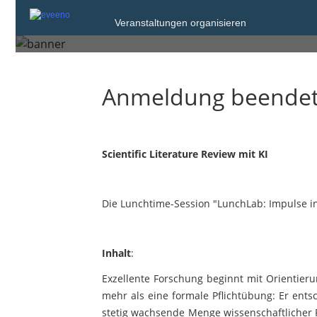
Veranstaltungen organisieren
Donnerstag, 5. Mrz. 2026 von 12:30 bis
Anmeldung beende
Scientific Literature Review mit KI
Die Lunchtime-Session "LunchLab: Impulse in
Inhalt
:
Exzellente Forschung beginnt mit Orientieru
mehr als eine formale Pflichtübung: Er entsch
stetig wachsende Menge wissenschaftlicher 