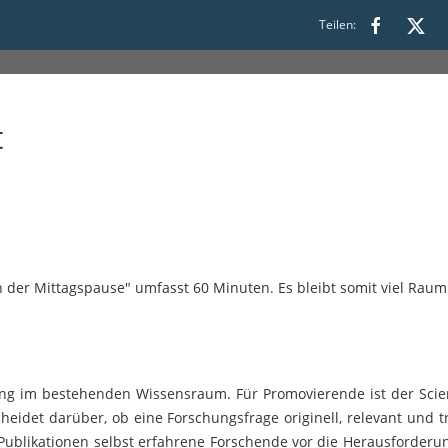
Teilen:
 13:30
t
 der Mittagspause" umfasst 60 Minuten. Es bleibt somit viel Raum
ng im bestehenden Wissensraum. Für Promovierende ist der Scienti
eidet darüber, ob eine Forschungsfrage originell, relevant und trag
Publikationen selbst erfahrene Forschende vor die Herausforderun