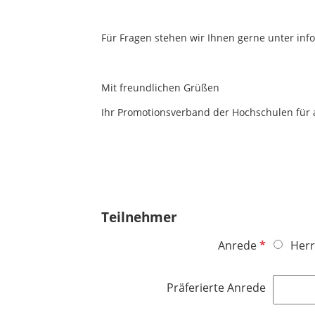
Für Fragen stehen wir Ihnen gerne unter inf
Mit freundlichen Grüßen
Ihr Promotionsverband der Hochschulen fü
Teilnehmer
P
Anrede
Herr
f
l
Präferierte Anrede
i
c