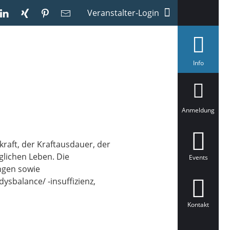
Veranstalter-Login
a
Info
u
s
g
e
w
ä
Anmeldung
h
l
t
raft, der Kraftausdauer, der
glichen Leben. Die
Events
ungen sowie
sbalance/ -insuffizienz,
Kontakt