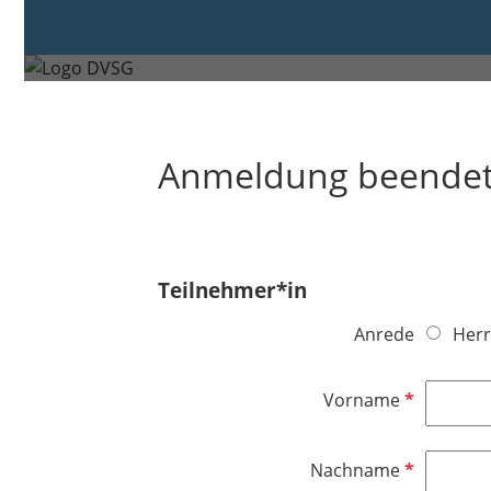
Montag, 1. Sep. 2025 von 18:00 bis 19:
Anmeldung beende
Teilnehmer*in
Anrede
Herr
P
Vorname
f
l
P
Nachname
i