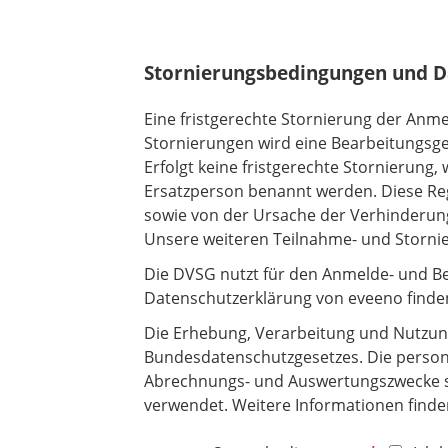
l
i
c
Stornierungsbedingungen und D
h
t
Eine fristgerechte Stornierung der Anme
f
Stornierungen wird eine Bearbeitungsg
e
Erfolgt keine fristgerechte Stornierung
l
Ersatzperson benannt werden. Diese Re
d
sowie von der Ursache der Verhinderun
Unsere weiteren Teilnahme- und Storni
Die DVSG nutzt für den Anmelde- und Be
Datenschutzerklärung von eveeno finde
Die Erhebung, Verarbeitung und Nutzun
Bundesdatenschutzgesetzes. Die perso
Abrechnungs- und Auswertungszwecke so
verwendet. Weitere Informationen finde