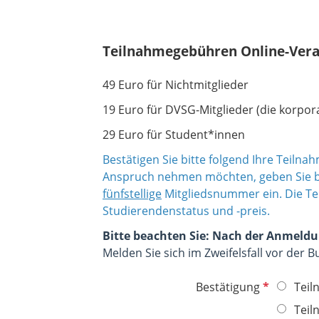
l
f
c
d
l
h
i
t
Teilnahmegebühren Online-Vera
c
f
h
e
49 Euro für Nichtmitglieder
t
l
f
19 Euro für DVSG-Mitglieder (die korpor
d
e
29 Euro für Student*innen
l
d
Bestätigen Sie bitte folgend Ihre Teilna
Anspruch nehmen möchten, geben Sie bi
fünfstellige
Mitgliedsnummer ein. Die Te
Studierendenstatus und -preis.
Bitte beachten Sie: Nach der Anmeldu
Melden Sie sich im Zweifelsfall vor der 
P
Bestätigung
Teil
f
Teil